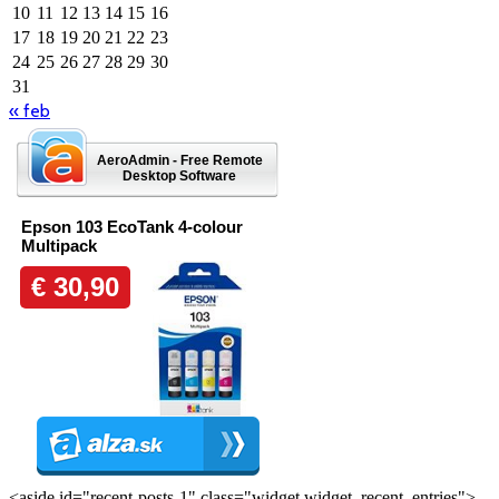
10
11
12
13
14
15
16
17
18
19
20
21
22
23
24
25
26
27
28
29
30
31
« feb
AeroAdmin - Free Remote
Desktop Software
<aside id="recent-posts-1" class="widget widget_recent_entries">