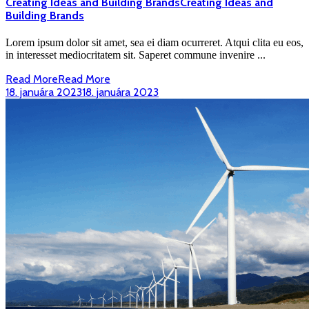
Creating Ideas and Building Brands
Creating Ideas and
Building Brands
Lorem ipsum dolor sit amet, sea ei diam ocurreret. Atqui clita eu eos,
in interesset mediocritatem sit. Saperet commune invenire ...
Read More
Read More
18. januára 2023
18. januára 2023