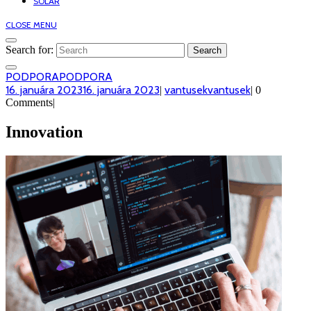
SOLAR
CLOSE MENU
Search for:
PODPORA
PODPORA
16. januára 2023
16. januára 2023
vantusek
vantusek
|
|
0
Comments
|
Innovation