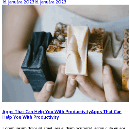
16. januára 2023
16. januára 2023
Apps That Can Help You With Productivity
Apps That Can
Help You With Productivity
Lorem ipsum dolor sit amet, sea ei diam ocurreret. Atqui clita eu eos,